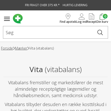
FRI FRAGT OVER 375 KR.*
HURTIG LEVERING
vedindhold
0
Find apotek
Log ind
Recept
Din kurv
Forside
Mærker
Vita (vitabalans)
Vita
(vitabalans)
Vitabalans fremstiller og markedsfører de mest
almindelige receptpligtige lægemidler og
håndkøbsmedicin, samt medicinsk udstyr.
Vitabalans tilbyder desuden en række kosttilskud i
høj kvalitet, der understøtter en sund livsstil.