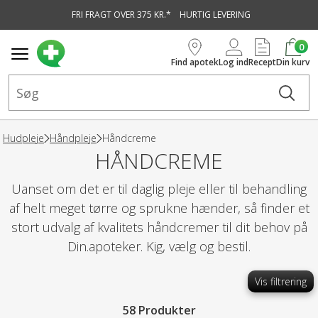
FRI FRAGT OVER 375 KR.*
HURTIG LEVERING
vedindhold
0
Find apotek
Log ind
Recept
Din kurv
Hudpleje
Håndpleje
Håndcreme
HÅNDCREME
Uanset om det er til daglig pleje eller til behandling
af helt meget tørre og sprukne hænder, så finder et
stort udvalg af kvalitets håndcremer til dit behov på
Din.apoteker. Kig, vælg og bestil.
Vis filtrering
58 Produkter