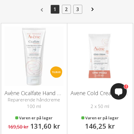
1
2
3
1
Avène Cicalfate Hand Cream
Avene Cold Cream Handcream duo
Reparerende håndcreme
100 ml
2 x 50 ml
Varen er på lager
Varen er på lager
131,60 kr
146,25 kr
169,50 kr