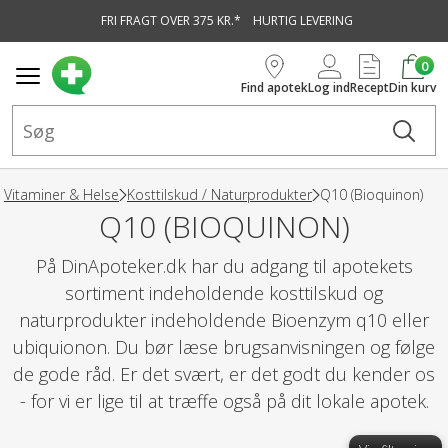
FRI FRAGT OVER 375 KR.*
HURTIG LEVERING
vedindhold
0
Find apotek
Log ind
Recept
Din kurv
Vitaminer & Helse
Kosttilskud / Naturprodukter
Q10 (Bioquinon)
Q10 (BIOQUINON)
På DinApoteker.dk har du adgang til apotekets
sortiment indeholdende kosttilskud og
naturprodukter indeholdende Bioenzym q10 eller
ubiquionon. Du bør læse brugsanvisningen og følge
de gode råd. Er det svært, er det godt du kender os
- for vi er lige til at træffe også på dit lokale apotek.