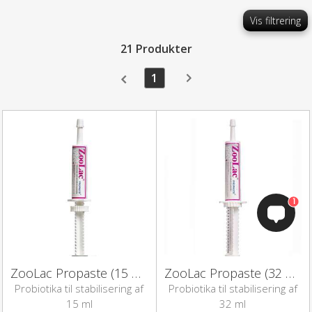
Vis filtrering
21 Produkter
1
1
ZooLac Propaste (15 ml)
ZooLac Propaste (32 ml)
Probiotika til stabilisering af
Probiotika til stabilisering af
fordøjelsen
fordøjelsen
15 ml
32 ml