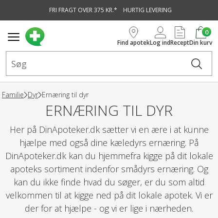
FRI FRAGT OVER 375 KR.*
HURTIG LEVERING
vedindhold
0
Find apotek
Log ind
Recept
Din kurv
Familie
Dyr
Ernæring til dyr
ERNÆRING TIL DYR
Her på DinApoteker.dk sætter vi en ære i at kunne
hjælpe med også dine kæledyrs ernæring. På
DinApoteker.dk kan du hjemmefra kigge på dit lokale
apoteks sortiment indenfor smådyrs ernæring. Og
kan du ikke finde hvad du søger, er du som altid
velkommen til at kigge ned på dit lokale apotek. Vi er
der for at hjælpe - og vi er lige i nærheden.