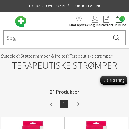
FRI FRAGT OVER 375 KR.*
HURTIG LEVERING
vedindhold
0
Find apotek
Log ind
Recept
Din kurv
Sygepleje
Støttestrømper & indlæg
Terapeutiske strømper
TERAPEUTISKE STRØMPER
Vis filtrering
21 Produkter
1