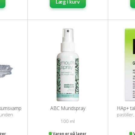
Læg i kurv
skumsvamp
ABC Mundspray
HAp+ tab
 munden
pastiller
100 ml
ager
Varen er på lager