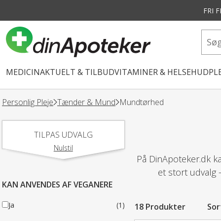
FRI 
vedindhold
MEDICIN
AKTUELT & TILBUD
VITAMINER & HELSE
HUDPLE
Personlig Pleje
Tænder & Mund
Mundtørhed
TILPAS UDVALG
Nulstil
På DinApoteker.dk ka
et stort udvalg 
KAN ANVENDES AF VEGANERE
Ja
(1)
18 Produkter
Sor