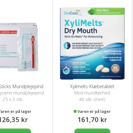
ticks Mundplejepind
Xylimelts Klæbetablet
ycerin mundplejepind
Mod mundtørhed
25 x 3 stk.
40 stk. (mint)
Varen er på lager
Varen er på lager
126,35 kr
161,70 kr