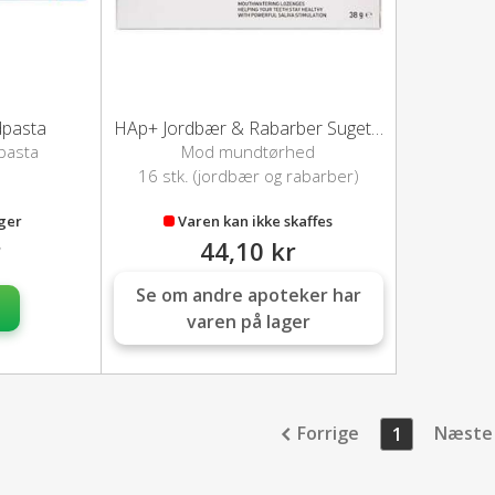
pasta
HAp+ Jordbær & Rabarber Sugetabletter
pasta
Mod mundtørhed
16 stk. (jordbær og rabarber)
ager
Varen kan ikke skaffes
r
44,10 kr
Se om andre apoteker har
varen på lager
Forrige
Næste
1