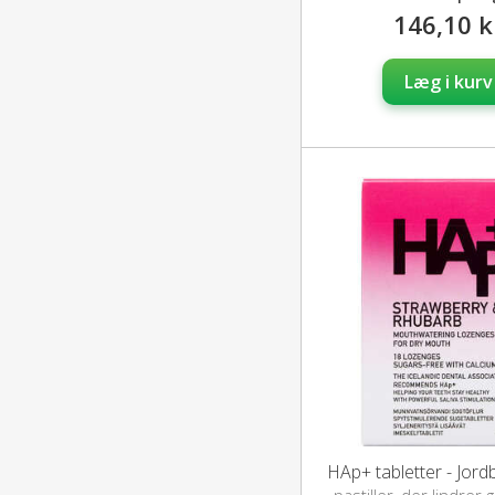
146,10 k
Læg i kurv
HAp+ tabletter - Jor