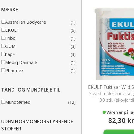
MÆRKE
Australian Bodycare
(1)
EKULF
(6)
Fribol
(1)
GUM
(3)
hap+
(3)
Mediq Danmark
(1)
Pharmex
(1)
EKULF Fuktisar Wild 
TAND- OG MUNDPLEJE TIL
Spytstimulerende sug
30 stk. (skovjor
Mundtørhed
(12)
Varen er på l
82,30 k
UDEN HORMONFORSTYRRENDE
STOFFER