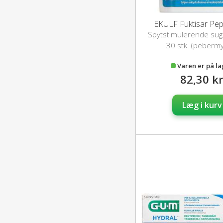
EKULF Fuktisar Pe
Spytstimulerende sug
30 stk. (peberm
Varen er på l
82,30 k
Læg i kurv