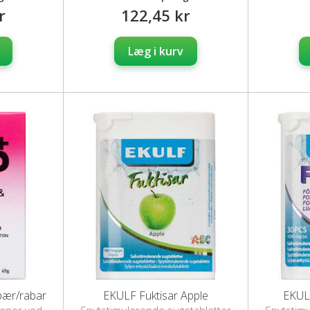
r
122,45 kr
Læg i kurv
dbær/rabar
EKULF Fuktisar Apple
EKULF