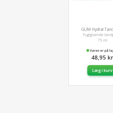
GUM Hydral Tand
Fugtgivende tand
75 ml
Varen er på l
48,95 k
Læg i kurv