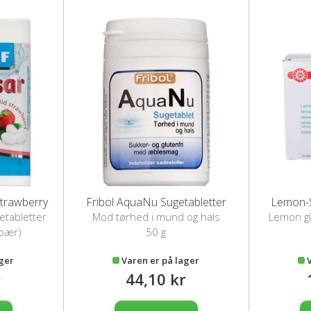
Strawberry
Fribol AquaNu Sugetabletter
Lemon-S
etabletter
Mod tørhed i mund og hals
Lemon gl
dbær)
50 g
ager
Varen er på lager
r
44,10 kr