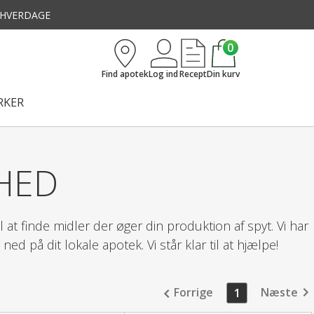
3 HVERDAGE
0
Find apotek
Log ind
Recept
Din kurv
KER
HED
 at finde midler der øger din produktion af spyt. Vi har
d på dit lokale apotek. Vi står klar til at hjælpe!
Forrige
Næste
1