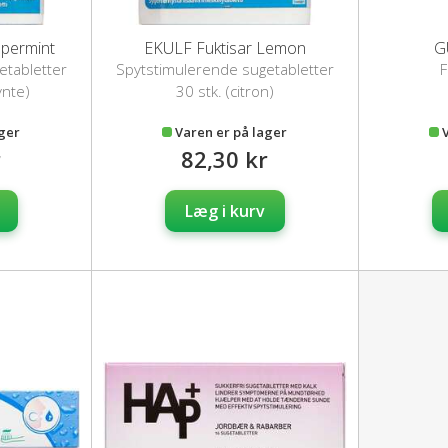
ppermint
EKULF Fuktisar Lemon
G
etabletter
Spytstimulerende sugetabletter
F
ynte)
30 stk. (citron)
ager
Varen er på lager
r
82,30 kr
Læg i kurv