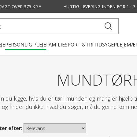
FRAGT OVER 375 KR.*
HURTIG LEVERING
INDEN FOR 1 - 
JE
PERSONLIG PLEJE
FAMILIE
SPORT & FRITID
SYGEPLEJE
MÆR
MUNDTØR
n du kigge, hvis du er
tør i munden
og mangler hjælp til
- og finder du ikke, hvad du søger, må du gerne komme ne
ter efter: