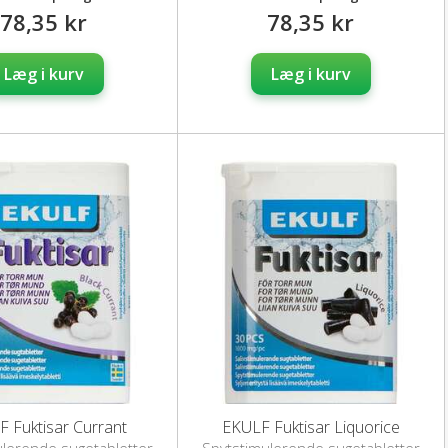
78,35 kr
78,35 kr
Læg i kurv
Læg i kurv
 Fuktisar Currant
EKULF Fuktisar Liquorice