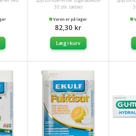
 gener ved
Spytstimulerende sugetabletter
Spytstim
d
30 stk. (æble)
3
ager
Varen er på lager
r
82,30 kr
Læg i kurv