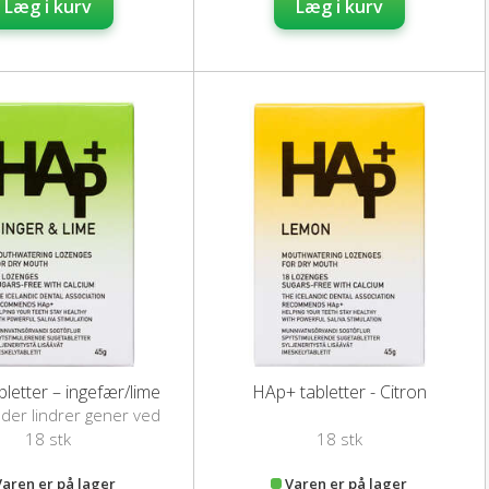
Læg i kurv
Læg i kurv
letter – ingefær/lime
HAp+ tabletter - Citron
, der lindrer gener ved
mundtørhed
18 stk
18 stk
Varen er på lager
Varen er på lager