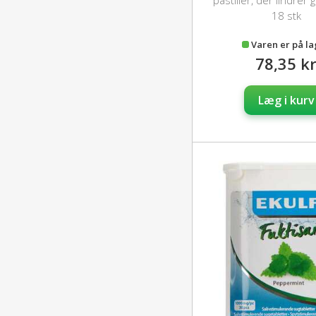
pastiller, der lindrer
mundtørhe
18 stk
Varen er på l
78,35 k
Læg i kurv