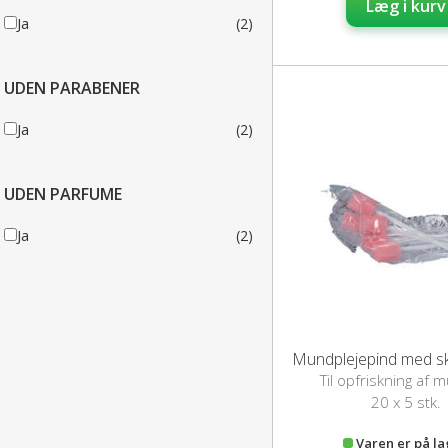
Læg i kurv
Ja
(2)
UDEN PARABENER
Ja
(2)
UDEN PARFUME
Ja
(2)
Mundplejepind med 
Til opfriskning af
20 x 5 stk.
Varen er på l