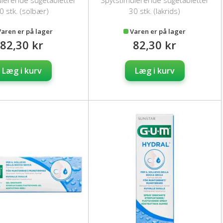
ulerende sugetabletter
Spytstimulerende sugetabletter
0 stk. (solbær)
30 stk. (lakrids)
Varen er på lager
Varen er på lager
82,30 kr
82,30 kr
Læg i kurv
Læg i kurv