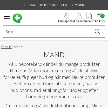
FRI FRAGT OVER 375 KR.*
HURTIG LEVERING
vedindhold
0
Find apotek
Log ind
Recept
Din kurv
Familie
Mand
MAND
På DinApoteker.dk finder du mange produkter
til mænd. Vi kan som mænd også lide at blive
forkælet, få plejet hud og hår med lækre produkter
uanset om det er i form af shampooer, balsam,
hudlotions, midler til brug før under og efter
barbering, deodoranter o.s.v.
Du finder her også produkter til intimt brug. Midler