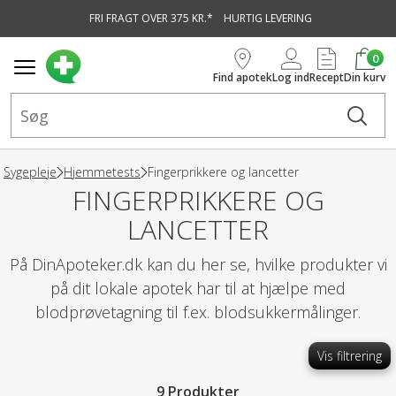
FRI FRAGT OVER 375 KR.*
HURTIG LEVERING
vedindhold
0
Find apotek
Log ind
Recept
Din kurv
Sygepleje
Hjemmetests
Fingerprikkere og lancetter
FINGERPRIKKERE OG
LANCETTER
På DinApoteker.dk kan du her se, hvilke produkter vi
på dit lokale apotek har til at hjælpe med
blodprøvetagning til f.ex. blodsukkermålinger.
Vis filtrering
9 Produkter