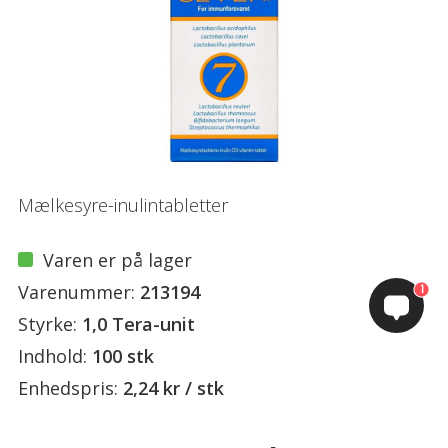
Mælkesyre-inulintabletter
Varen er på lager
Varenummer:
213194
1
Styrke:
1,0 Tera-unit
Indhold:
100 stk
Enhedspris:
2,24 kr / stk