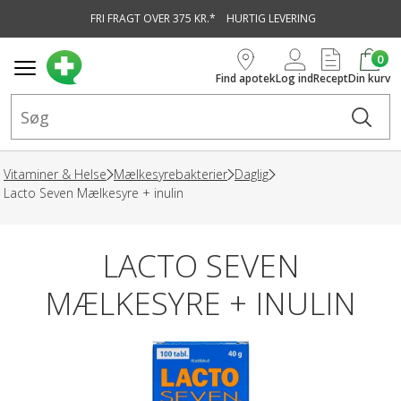
FRI FRAGT OVER 375 KR.*
HURTIG LEVERING
vedindhold
0
Find apotek
Log ind
Recept
Din kurv
Vitaminer & Helse
Mælkesyrebakterier
Daglig
Lacto Seven Mælkesyre + inulin
LACTO SEVEN
MÆLKESYRE + INULIN