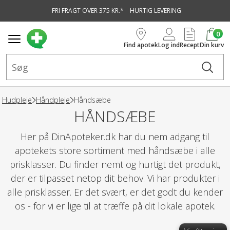
FRI FRAGT OVER 375 KR.*
HURTIG LEVERING
vedindhold
0
Find apotek
Log ind
Recept
Din kurv
Hudpleje
Håndpleje
Håndsæbe
HÅNDSÆBE
Her på DinApoteker.dk har du nem adgang til
apotekets store sortiment med håndsæbe i alle
prisklasser. Du finder nemt og hurtigt det produkt,
der er tilpasset netop dit behov. Vi har produkter i
alle prisklasser. Er det svært, er det godt du kender
os - for vi er lige til at træffe på dit lokale apotek.