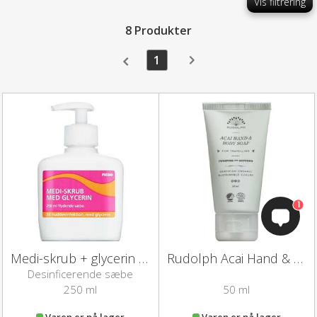
Vis filtrering
8 Produkter
1
1
Medi-skrub + glycerin (250 ml)
Rudolph Acai Hand & Body Soap
Desinficerende sæbe
250 ml
50 ml
Varen er på lager
Varen er på lager