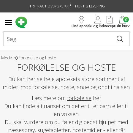
FRI FRAGT OVER 375 KR.*
HURTIG LEVERING
vedindhold
0
Find apotek
Log ind
Recept
Din kurv
Medicin
Forkølelse og hoste
FORKØLELSE OG HOSTE
Du kan her se hele apotekets store sortiment af
midler imod forkølelse, hoste, snue og ondt i halsen.
Læs mere om
forkølelse
her
Du kan finde alt uanset om det er til et barn eller til
en voksen.
Du skal vurdere om du føler dig bedst hjulpet med
næsespray, sugetabletter, hostemidler - eller får