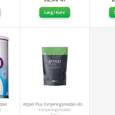
Læg i kurv
ddel
Attylet Plus fortykningsmiddel (400 g)
l
Fortykningsmiddel