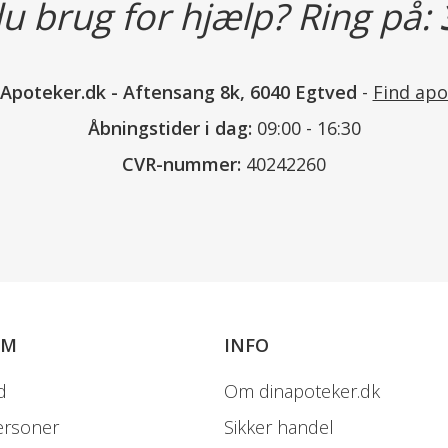
u brug for hjælp? Ring på:
nApoteker.dk
-
Aftensang 8k, 6040 Egtved
-
Find apo
Åbningstider i dag:
09:00 - 16:30
CVR-nummer:
40242260
OM
INFO
d
Om dinapoteker.dk
ersoner
Sikker handel