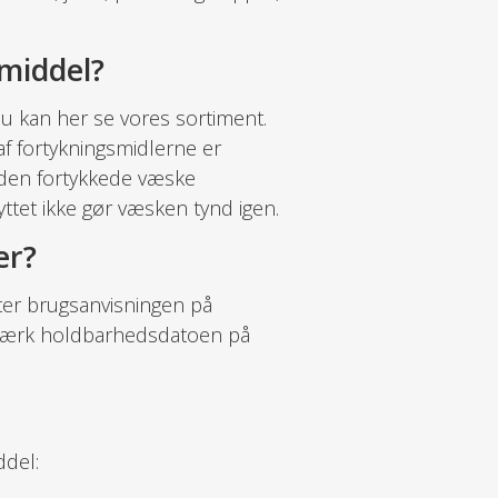
middel?
 Du kan her se vores sortiment.
af fortykningsmidlerne er
t den fortykkede væske
ttet ikke gør væsken tynd igen.
er?
ter brugsanvisningen på
emærk holdbarhedsdatoen på
ddel: