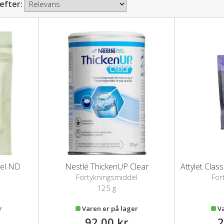
 efter:
el ND
Nestlé ThickenUP Clear
Fortykningsmiddel
For
125 g
r
Varen er på lager
V
92,00 kr
2