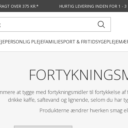
FRAGT OVER 375 KR.*
HURTIG LEVERING
INDEN FOR 1 - 
JE
PERSONLIG PLEJE
FAMILIE
SPORT & FRITID
SYGEPLEJE
MÆR
FORTYKNINGS
ere at tygge med fortykningsmidler til fortykkelse af f
drikke kaffe, saftevand og lignende, selom du har t
Produkterne ændrer hverken smag el