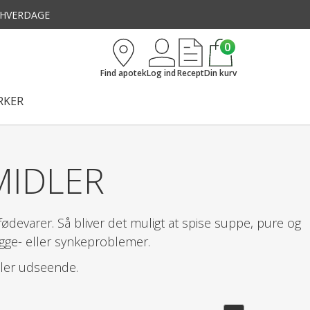
3 HVERDAGE
0
Find apotek
Log ind
Recept
Din kurv
KER
MIDLER
ødevarer. Så bliver det muligt at spise suppe, pure og
ygge- eller synkeproblemer.
ler udseende.