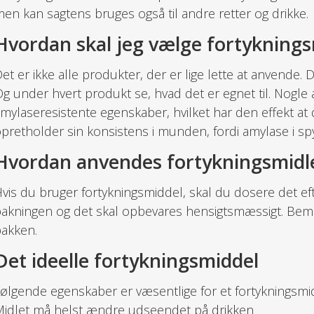
en kan sagtens bruges også til andre retter og drikke.
Hvordan skal jeg vælge fortyknings
et er ikke alle produkter, der er lige lette at anvende.
g under hvert produkt se, hvad det er egnet til. Nogle 
mylaseresistente egenskaber, hvilket har den effekt a
pretholder sin konsistens i munden, fordi amylase i spy
Hvordan anvendes fortykningsmidl
vis du bruger fortykningsmiddel, skal du dosere det ef
akningen og det skal opbevares hensigtsmæssigt. B
akken.
Det ideelle fortykningsmiddel
ølgende egenskaber er væsentlige for et fortykningsmi
idlet må helst ændre udseendet på drikken