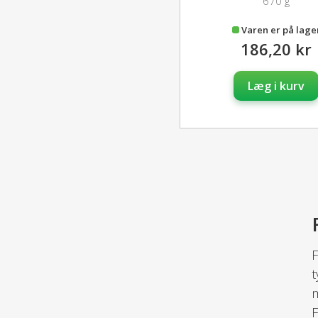
670 g
Varen er på lage
186,20 kr
Læg i kurv
F
t
m
F