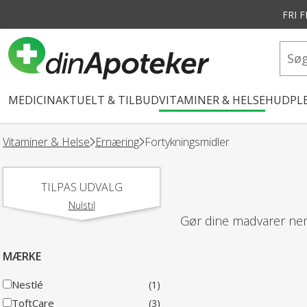
FRI 
vedindhold
MEDICIN
AKTUELT & TILBUD
VITAMINER & HELSE
HUDPLE
Vitaminer & Helse
Ernæring
Fortykningsmidler
TILPAS UDVALG
Nulstil
Gør dine madvarer nemm
MÆRKE
Nestlé
(1)
ToftCare
(3)