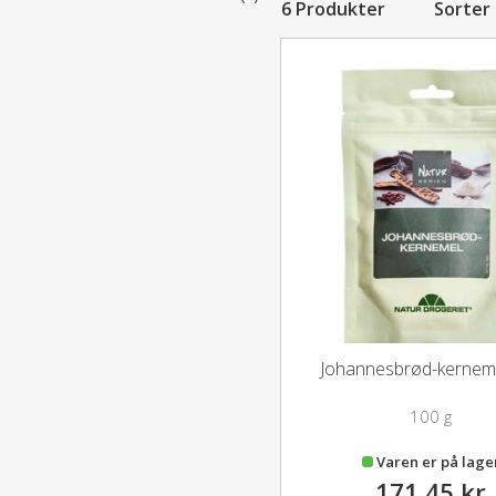
6 Produkter
Sorter
Johannesbrød-kernem
100 g
Varen er på lage
171,45 kr