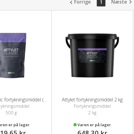
Forrige
Næste
1
Attylet Classic fortykningsmiddel (500 g)
Attylet fortykningsmiddel 2 kg
tykningsmiddel
Fortykningsmiddel
500 g
2 kg
aren er på lager
Varen er på lager
19,65 kr
648,30 kr