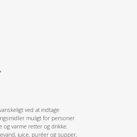
vanskeligt ved at indtage
ingsmidler muligt for personer
 og varme retter og drikke.
tevand, juice, puréer og supper,