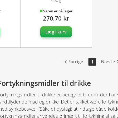
400 g
r
Varen er på lager
270,70 kr
Læg i kurv
Forrige
Næste
1
Fortykningsmidler til drikke
ortykningsmidler til drikke er beregnet til dem, der har 
yndtflydende mad og drikke. Det er takket være fortykn
ed synkebesvær (Såkaldt dysfagi) at indtage både kolde
ortykningsmidler anvendes primært til fortykning af saf