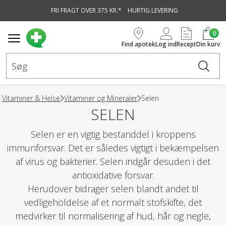
FRI FRAGT OVER 375 KR.*
HURTIG LEVERING
vedindhold
0
Find apotek
Log ind
Recept
Din kurv
Vitaminer & Helse
Vitaminer og Mineraler
Selen
SELEN
Selen er en vigtig bestanddel i kroppens
immunforsvar. Det er således vigtigt i bekæmpelsen
af virus og bakterier. Selen indgår desuden i det
antioxidative forsvar.
Herudover bidrager selen blandt andet til
vedligeholdelse af et normalt stofskifte, det
medvirker til normalisering af hud, hår og negle,