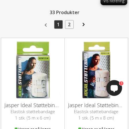
Vis filtrering
33 Produkter
1
2
1
Jasper Ideal Støttebind (6 cm)
Jasper Ideal Støttebind (8 cm)
Elastisk støttebandage
Elastisk støttebandage
1 stk. (5 m x 6 cm)
1 stk. (5 m x 8 cm)
Varen er på lager
Varen er på lager