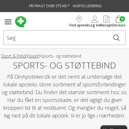
FRI FRAGT OVER 375 KR.*
HURTIG LEVERING
vedindhold
0
Find apotek
Log ind
Recept
Din kurv
Sport & Fritid
Sport
Sports- og støttebind
SPORTS- OG STØTTEBIND
På DinApoteker.dk er det nemt at undersøge det
lokale apoteks store sortiment af sportsforbindinger
og støttebind. Du finder det største sortiment hos os.
Har du fået en sportsskade, er det vigtigt du giver
kroppen tid til at restituere. Og mangler du noget, så
kig ned på dit lokale apotek. Vi er jo lige i nærheden.