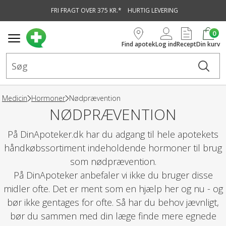
FRI FRAGT OVER 375 KR.*
HURTIG LEVERING
vedindhold
0
Find apotek
Log ind
Recept
Din kurv
Medicin
Hormoner
Nødprævention
NØDPRÆVENTION
På DinApoteker.dk har du adgang til hele apotekets
håndkøbssortiment indeholdende hormoner til brug
som nødprævention.
På DinApoteker anbefaler vi ikke du bruger disse
midler ofte. Det er ment som en hjælp her og nu - og
bør ikke gentages for ofte. Så har du behov jævnligt,
bør du sammen med din læge finde mere egnede