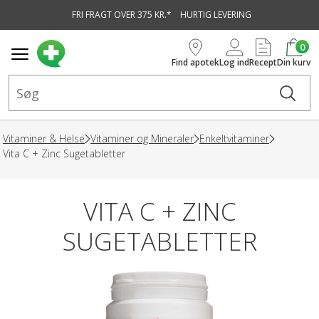
FRI FRAGT OVER 375 KR.*
HURTIG LEVERING
vedindhold
0
Find apotek
Log ind
Recept
Din kurv
Vitaminer & Helse
Vitaminer og Mineraler
Enkeltvitaminer
Vita C + Zinc Sugetabletter
VITA C + ZINC
SUGETABLETTER