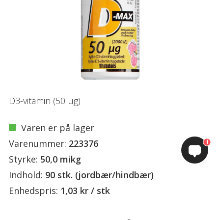
D3-vitamin (50 µg)
Varen er på lager
Varenummer:
223376
1
Styrke:
50,0 mikg
Indhold:
90 stk. (jordbær/hindbær)
Enhedspris:
1,03 kr / stk