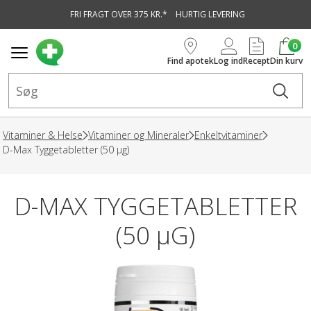
FRI FRAGT OVER 375 KR.*
HURTIG LEVERING
vedindhold
0
Find apotek
Log ind
Recept
Din kurv
Vitaminer & Helse
Vitaminer og Mineraler
Enkeltvitaminer
D-Max Tyggetabletter (50 µg)
D-MAX TYGGETABLETTER
(50 µG)