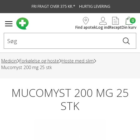
FRI FRAGT OVER 375 KR.*
HURTIG LEVERING
vedindhold
0
Find apotek
Log ind
Recept
Din kurv
Medicin
Forkølelse og hoste
Hoste med slim
Mucomyst 200 mg 25 stk
MUCOMYST 200 MG 25
STK