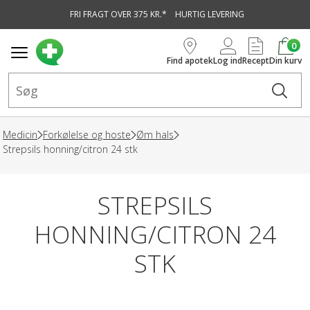
FRI FRAGT OVER 375 KR.*
HURTIG LEVERING
vedindhold
0
Find apotek
Log ind
Recept
Din kurv
Medicin
Forkølelse og hoste
Øm hals
Strepsils honning/citron 24 stk
STREPSILS
HONNING/CITRON 24
STK