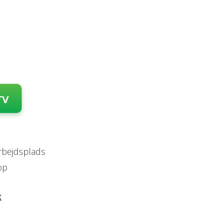
rv
arbejdsplads
op
x