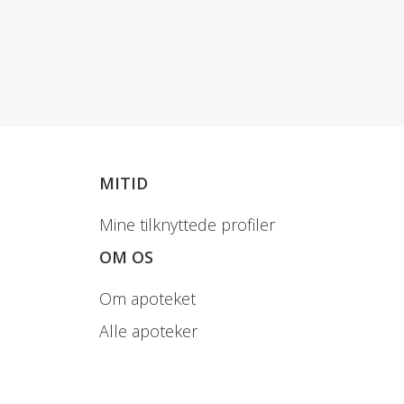
ay.
middelkædelængde, isopropylpalmitat, hydrogeneret
r.
MITID
Mine tilknyttede profiler
k udstyr.
OM OS
Om apoteket
Alle apoteker