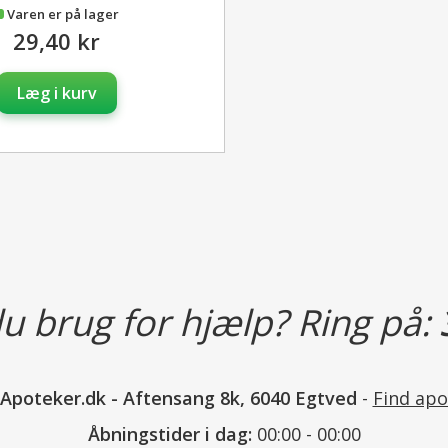
Varen er på lager
29,40 kr
Træk forsigtigt den øverste d
med sprayens mundstykke pla
Remo-wax Olie i øregangen. 
Læg i kurv
bevægelse nogle gange.
Overskydende olie i øregang
vatpinde! Den olie, der er ble
Løsn sprayens mundstykke ef
omhyggeligt med vand, tør de
sprayflasken uden, at spraye
u brug for hjælp? Ring på:
nApoteker.dk
-
Aftensang 8k, 6040 Egtved
-
Find apo
Indeholder
Åbningstider i dag:
00:00 - 00:00