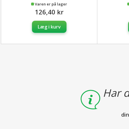
Varen er på lager
126,40 kr
Læg i kurv
Har d
di