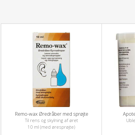
Remo-wax Øredråber med sprøjte
Apote
Til rens og skylning af øret
Ubl
10 ml (med øresprøjte)