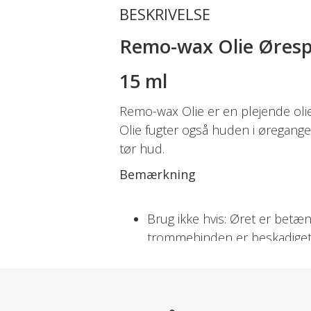
BESKRIVELSE
Remo-wax Olie Øres
15 ml
Remo-wax Olie er en plejende oli
Olie fugter også huden i øregange
tør hud.
Bemærkning
Brug ikke hvis: Øret er betænd
trommehinden er beskadiget, 
overfor et af indholdsstoffer
Bør ikke anvendes til børn 