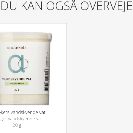
DU KAN OGSÅ OVERVEJE
Må ikke opbevares ved tempe
Opbevares utilgængeligt for 
Må ikke anvendes efter udlø
Dosis og Anvendelse
Opvarm indholdet i sprayfla
ºC) ved at holde sprayflasken
kets vandskyende vat
eget vandskyende vat
Før sprayen anvendes første g
20 g
papirlommetørklæde indtil, 