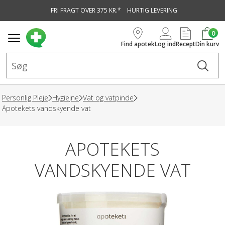
FRI FRAGT OVER 375 KR.*
HURTIG LEVERING
vedindhold
0
Find apotek
Log ind
Recept
Din kurv
Personlig Pleje
Hygiejne
Vat og vatpinde
Apotekets vandskyende vat
APOTEKETS
VANDSKYENDE VAT