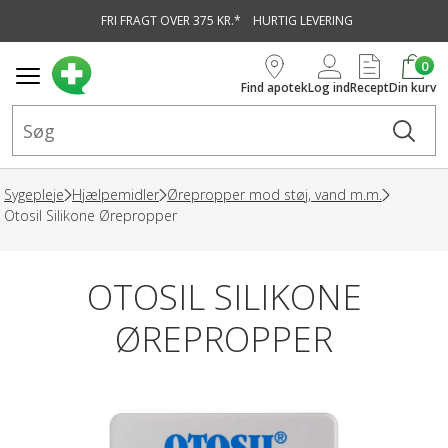
FRI FRAGT OVER 375 KR.*
HURTIG LEVERING
vedindhold
0
Find apotek
Log ind
Recept
Din kurv
Sygepleje
Hjælpemidler
Ørepropper mod støj, vand m.m.
Otosil Silikone Ørepropper
OTOSIL SILIKONE
ØREPROPPER