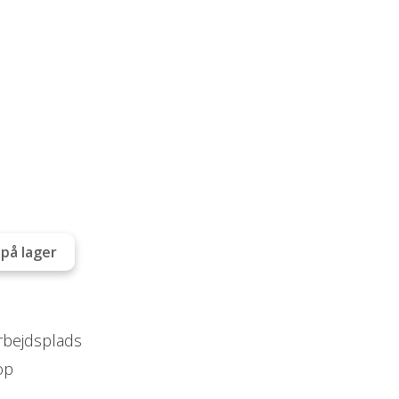
på lager
arbejdsplads
op