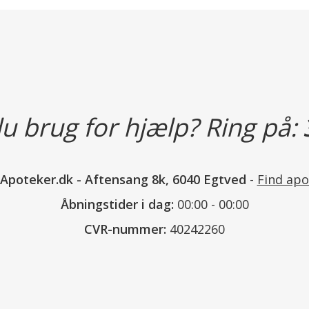
Kosttilskud bør ikke træde i stedet
Produktet bør opbevares utilgænge
Produktet er holdbart til den anf
Næringsindhold pr. daglig tablet 
Coenzym Q10 (ubiquinon): 30 mg.
u brug for hjælp? Ring på:
Indholdsstoffer:
Sødestoffer (xylitol, sorbitol), s
fyldemiddel (mikrokrystallinsk ce
nApoteker.dk
-
Aftensang 8k, 6040 Egtved
-
Find apo
magnesiumsalte af fedtsyrer), arom
Åbningstider i dag:
00:00 - 00:00
CVR-nummer:
40242260
Læs mere