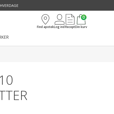
3 HVERDAGE
0
Find apotek
Log ind
Recept
Din kurv
KER
10
TTER