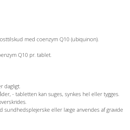
 kosttilskud med coenzym Q10 (ubiquinon).
enzym Q10 pr. tablet.
r dagligt.
er, - tabletten kan suges, synkes hel eller tygges.
overskrides.
ed sundhedsplejerske eller læge anvendes af gravide