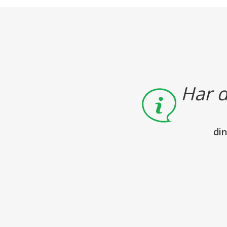
Har d
di