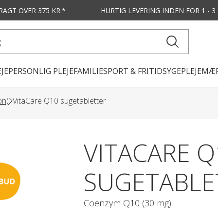
FRAGT OVER 375 KR.*
HURTIG LEVERING
INDEN FOR 1 - 
JE
PERSONLIG PLEJE
FAMILIE
SPORT & FRITID
SYGEPLEJE
MÆR
on)
VitaCare Q10 sugetabletter
VITACARE Q
SUGETABLE
Coenzym Q10 (30 mg)