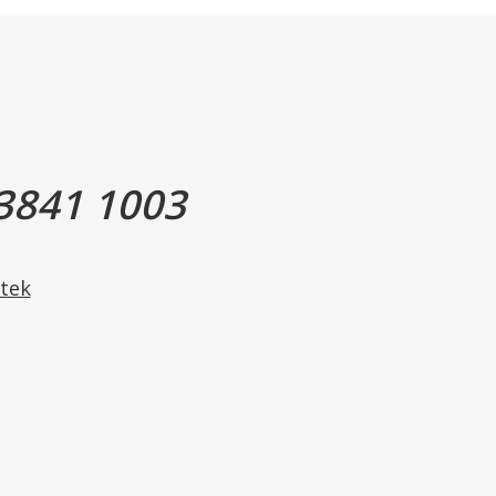
 for en varieret kost.
ligt for børn.
ørte dato på emballagen.
i mængde:
3841 1003
praytørret glukosesirup, coenzym Q10 (ubiquinon),
llulose), overfladebehandlingsmiddel (talkum,
tek
a (citrussmag), antiklumpningsmiddel (siliciumdioxid).