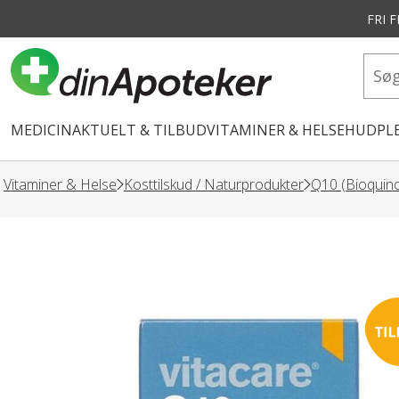
FRI 
vedindhold
MEDICIN
AKTUELT & TILBUD
VITAMINER & HELSE
HUDPLE
Vitaminer & Helse
Kosttilskud / Naturprodukter
Q10 (Bioquin