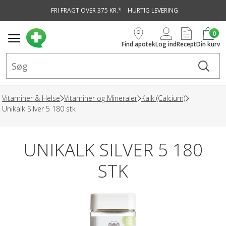
FRI FRAGT OVER 375 KR.*
HURTIG LEVERING
vedindhold
0
Find apotek
Log ind
Recept
Din kurv
Vitaminer & Helse
Vitaminer og Mineraler
Kalk (Calcium)
Unikalk Silver 5 180 stk
UNIKALK SILVER 5 180
STK