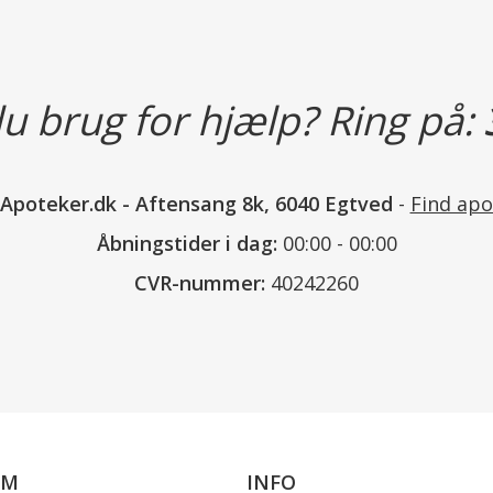
Produktet bør kun efter aftale m
eller børn under 1 år.
u brug for hjælp? Ring på:
Kosttilskud bør ikke træde i stedet
Produktet bør opbevares utilgænge
Produktet er holdbart til den anf
nApoteker.dk
-
Aftensang 8k, 6040 Egtved
-
Find apo
Indholdsstoffer:
Åbningstider i dag:
00:00 - 00:00
Fyldemidler (dicalciumphosphat, mi
CVR-nummer:
40242260
magnesiumsalte af fedtsyrer, silici
boghvedeekstrakt (Fagopyrum esc
(hydroxypropylmethylcellulose, tal
middel (glycerol).
Læs mere
OM
INFO