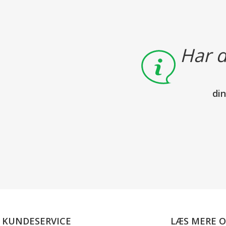
Har d
di
KUNDESERVICE
LÆS MERE 