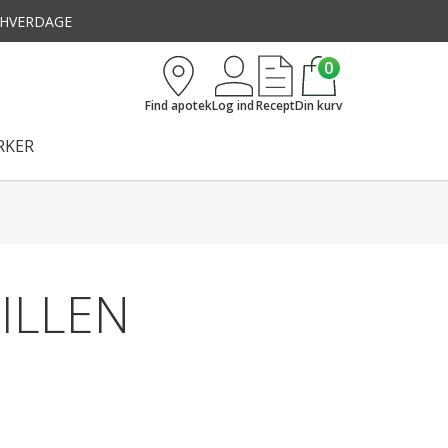
3 HVERDAGE
0
Find apotek
Log ind
Recept
Din kurv
KER
PILLEN