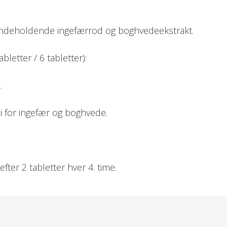
d indeholdende ingefærrod og boghvedeekstrakt.
letter / 6 tabletter):
.
di for ingefær og boghvede.
efter 2 tabletter hver 4. time.
osis.