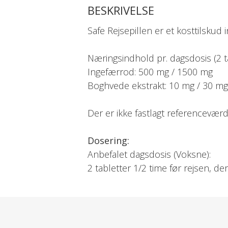
BESKRIVELSE
Safe Rejsepillen er et kosttilsku
Næringsindhold pr. dagsdosis (2 tab
Ingefærrod: 500 mg / 1500 mg
Boghvede ekstrakt: 10 mg / 30 mg
Der er ikke fastlagt referencevær
Dosering:
Anbefalet dagsdosis (Voksne):
2 tabletter 1/2 time før rejsen, der
Max. 6 tabletter pr. døgn.
Dagsdosis (Børn over 6 år): Halv d
Dagsdosis bør ikke overskrides.