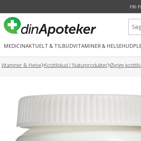
FRI 
vedindhold
MEDICIN
AKTUELT & TILBUD
VITAMINER & HELSE
HUDPLE
Vitaminer & Helse
Kosttilskud / Naturprodukter
Øvrige kosttil