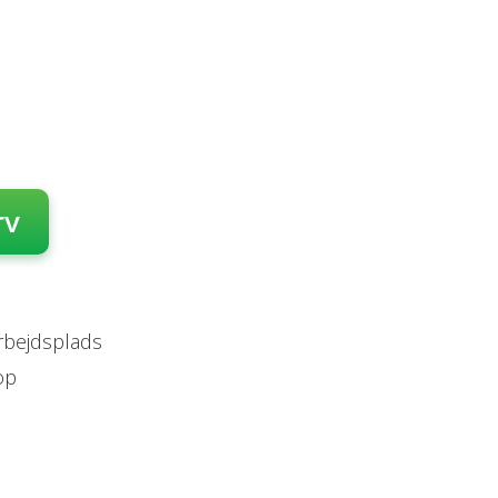
rv
arbejdsplads
op