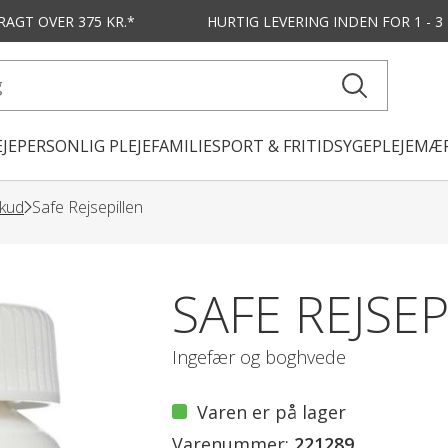
FRAGT OVER 375 KR.*
HURTIG LEVERING
INDEN FOR 1 - 
JE
PERSONLIG PLEJE
FAMILIE
SPORT & FRITID
SYGEPLEJE
MÆR
skud
Safe Rejsepillen
SAFE REJSE
Ingefær og boghvede
Varen er på lager
Varenummer:
221289