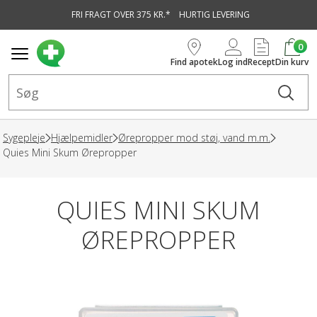
FRI FRAGT OVER 375 KR.*
HURTIG LEVERING
vedindhold
0
Find apotek
Log ind
Recept
Din kurv
Sygepleje
Hjælpemidler
Ørepropper mod støj, vand m.m.
Quies Mini Skum Ørepropper
QUIES MINI SKUM
ØREPROPPER