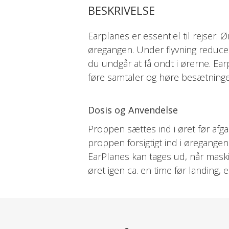
BESKRIVELSE
Earplanes er essentiel til rejser. 
øregangen. Under flyvning reduce
du undgår at få ondt i ørerne. Ear
føre samtaler og høre besætningen
Dosis og Anvendelse
Proppen sættes ind i øret før af
proppen forsigtigt ind i øregangen
EarPlanes kan tages ud, når maski
øret igen ca. en time før landing, e
proppen blive siddende i øret, ind
Pollen, luftfugtighed, bakterier 