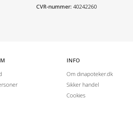
CVR-nummer:
40242260
OM
INFO
d
Om dinapoteker.dk
ersoner
Sikker handel
Cookies