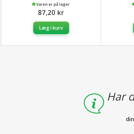
Varen er på lager
87,20 kr
Læg i kurv
Har d
di