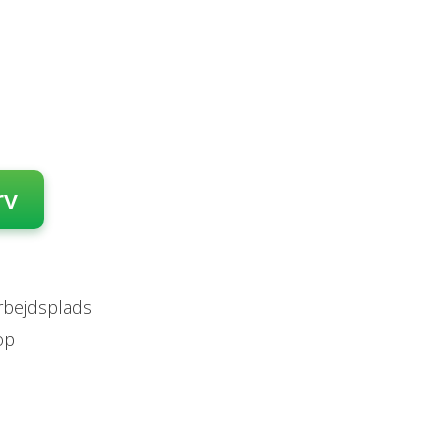
rv
arbejdsplads
op