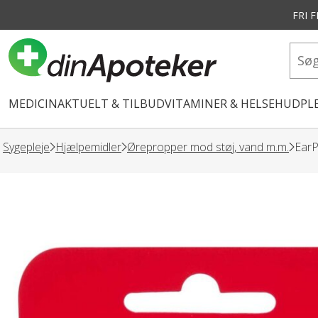
FRI 
vedindhold
MEDICIN
AKTUELT & TILBUD
VITAMINER & HELSE
HUDPLE
Sygepleje
Hjælpemidler
Ørepropper mod støj, vand m.m.
EarP