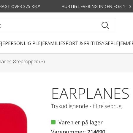
FRAGT OVER 375 KR.*
HURTIG LEVERING
INDEN FOR 1 - 
JE
PERSONLIG PLEJE
FAMILIE
SPORT & FRITID
SYGEPLEJE
MÆR
lanes Ørepropper (S)
EARPLANES 
Trykudlignende - til rejsebrug
Varen er på lager
Varenummer:
214690