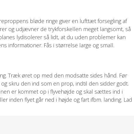
Øreproppens bløde ringe giver en lufttæt forsegling af
rer og udjævner de trykforskellen meget langsomt, så
planes lydisolerer så lidt, at du uden problemer kan
s informationer. Fås i størrelse large og small.
gang. Træk øret op med den modsatte sides hånd. Før
 og skru den ind som en prop, indtil den sidder godt.
nen er kommet op i flyvehøjde og skal sættes ind i
ller inden flyet går ned i højde og fart ifbm. landing. Lad
til flyet er landet, og kabinedøren åbnes.
og støv mindsker effekten – brug derfor kun samme par