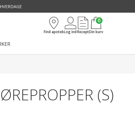
3 HVERDAGE
0
Find apotek
Log ind
Recept
Din kurv
KER
ØREPROPPER (S)