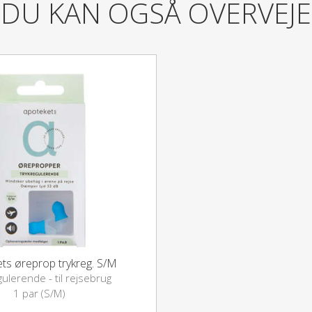
DU KAN OGSÅ OVERVEJE
EarPlanes til 3-4 flyrejser.
Indeholder
1 par. EarPlanes Small Tryk
Læs mere
ts øreprop trykreg. S/M
gulerende - til rejsebrug
1 par (S/M)