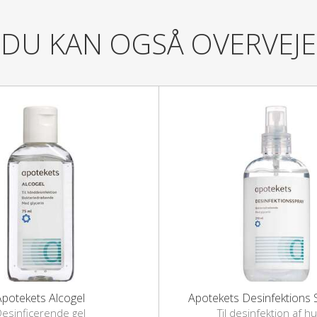
Anvendelse:
DU KAN OGSÅ OVERVEJE
Pump 3 gange Alcogel ud i den en
Skyl ikke efter.
Gelen lufttørrer på få sekunder.
Produktet bør opbevares utilgænge
Produktet er holdbart til den anf
Indholdsstoffer:
Alcohol denat., Aqua, Isopropyl Al
Crosspolymer, Aminomethyl Prop
Alkohol 71 vol%.
Emballage:
PET, PP, PE.
Apotekets Alcogel
esinficerende gel
Til desinfektion af 