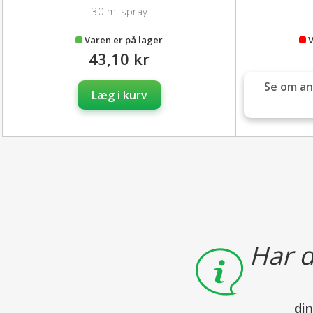
30 ml spray
Varen er på lager
V
43,10 kr
Se om an
Læg i kurv
Har d
di