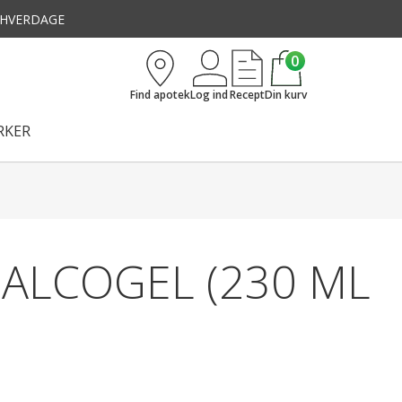
3 HVERDAGE
0
Find apotek
Log ind
Recept
Din kurv
KER
ALCOGEL (230 ML