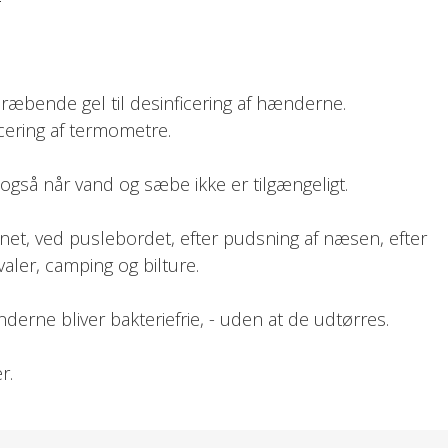
ræbende gel til desinficering af hænderne.
cering af termometre.
 også når vand og sæbe ikke er tilgængeligt.
enet, ved puslebordet, efter pudsning af næsen, efter
valer, camping og bilture.
nderne bliver bakteriefrie, - uden at de udtørres.
er.
ejde med Astma-Allergi Danmark.