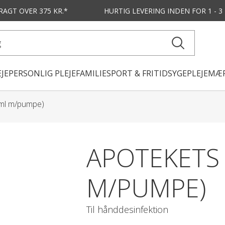
FRAGT OVER 375 KR.*
HURTIG LEVERING
INDEN FOR 1 - 
JE
PERSONLIG PLEJE
FAMILIE
SPORT & FRITID
SYGEPLEJE
MÆR
 ml m/pumpe)
APOTEKETS 
M/PUMPE)
Til hånddesinfektion