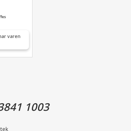
ffes
har varen
3841 1003
tek