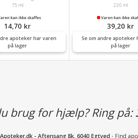
75 ml
230 ml
Læs mere
aren kan ikke skaffes
Varen kan ikke ska
14,70 kr
39,20 kr
dre apoteker har varen
Se om andre apoteker 
på lager
på lager
u brug for hjælp? Ring på:
nApoteker.dk
-
Aftensang 8k, 6040 Egtved
-
Find apo