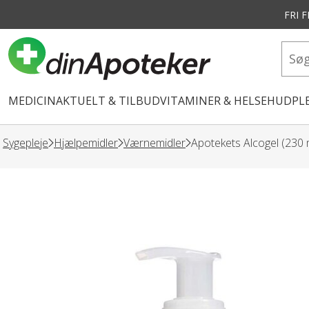
FRI 
vedindhold
MEDICIN
AKTUELT & TILBUD
VITAMINER & HELSE
HUDPLE
Sygepleje
Hjælpemidler
Værnemidler
Apotekets Alcogel (230