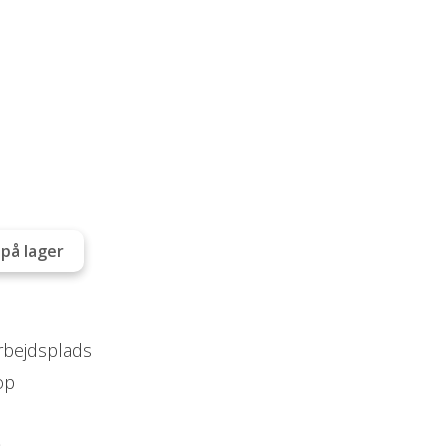
på lager
arbejdsplads
op
s