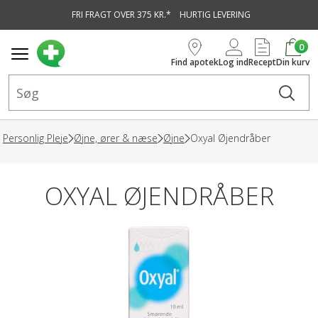
FRI FRAGT OVER 375 KR.*
HURTIG LEVERING
vedindhold
0
Find apotek
Log ind
Recept
Din kurv
Personlig Pleje
Øjne, ører & næse
Øjne
Oxyal Øjendråber
OXYAL ØJENDRÅBER