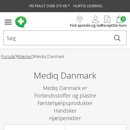
FRI FRAGT OVER 375 KR.*
HURTIG LEVERING
vedindhold
0
Find apotek
Log ind
Recept
Din kurv
Forside
Mærker
Mediq Danmark
Mediq Danmark
Mediq Danmark er
Forbindsstoffer og plastre
Førstehjælpsprodukter
Handsker
Hjælpemidler