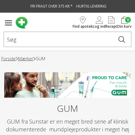
FRI FRAGT OVER 375 KR.*
HURTIG LEVERING
vedindhold
0
Find apotek
Log ind
Recept
Din kurv
Forside
Mærker
GUM
GUM
GUM fra Sunstar er en meget bred serie af klinisk
dokumenterede mundplejeprodukter i meget høj