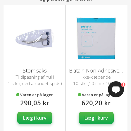
Stomisaks
Biatain Non-Adhesive Bandage (10x10cm)
Til tilpasning af hul i
Ikke-klæbende
stomibandager
skumbandage
1 stk. (med afrundet spids)
10 stk. (10 cm x 10 cm)
1
Varen er på lager
Varen er på lager
290,05 kr
620,20 kr
Læg i kurv
Læg i kurv