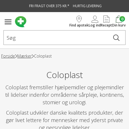
FRI FRAGT OVER 375 KR.*
HURTIG LEVERING
vedindhold
0
Find apotek
Log ind
Recept
Din kurv
Forside
Mærker
Coloplast
Coloplast
Coloplast fremstiller hjælpemidler og plejemindler
til lidelser indenfor områderne sårpleje, kontinens,
stomier og urologi.
Coloplast udvikler danske kvalitets produkter, der
gør livet lettere for mennesker med yderst private
og personlige lidelser.