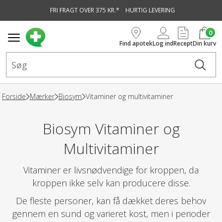
FRI FRAGT OVER 375 KR.*
HURTIG LEVERING
vedindhold
0
Find apotek
Log ind
Recept
Din kurv
Forside
Mærker
Biosym
Vitaminer og multivitaminer
Biosym Vitaminer og
Multivitaminer
Vitaminer er livsnødvendige for kroppen, da
kroppen ikke selv kan producere disse.
De fleste personer, kan få dækket deres behov
gennem en sund og varieret kost, men i perioder