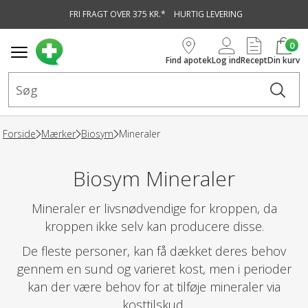
FRI FRAGT OVER 375 KR.*
HURTIG LEVERING
vedindhold
0
Find apotek
Log ind
Recept
Din kurv
Forside
Mærker
Biosym
Mineraler
Biosym Mineraler
Mineraler er livsnødvendige for kroppen, da
kroppen ikke selv kan producere disse.
De fleste personer, kan få dækket deres behov
gennem en sund og varieret kost, men i perioder
kan der være behov for at tilføje mineraler via
kosttilskud.