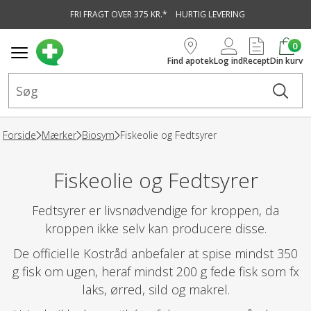
FRI FRAGT OVER 375 KR.*
HURTIG LEVERING
vedindhold
0
Find apotek
Log ind
Recept
Din kurv
Forside
Mærker
Biosym
Fiskeolie og Fedtsyrer
Fiskeolie og Fedtsyrer
Fedtsyrer er livsnødvendige for kroppen, da
kroppen ikke selv kan producere disse.
De officielle Kostråd anbefaler at spise mindst 350
g fisk om ugen, heraf mindst 200 g fede fisk som fx
laks, ørred, sild og makrel.