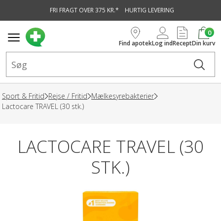
FRI FRAGT OVER 375 KR.*
HURTIG LEVERING
vedindhold
0
Find apotek
Log ind
Recept
Din kurv
Sport & Fritid
Rejse / Fritid
Mælkesyrebakterier
Lactocare TRAVEL (30 stk.)
LACTOCARE TRAVEL (30
STK.)