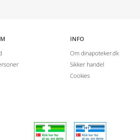
OM
INFO
Søvnighed
d
Om dinapoteker.dk
ersoner
Sikker handel
Ikke almindelige.
Cookies
Højst 1 ud af 100 personer få
Potentielt alvorlige bivirknin