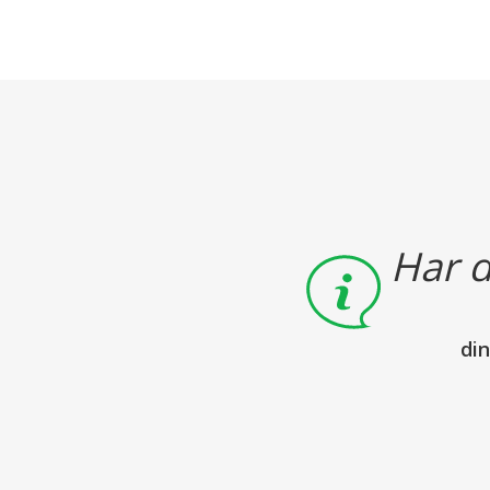
Har d
di