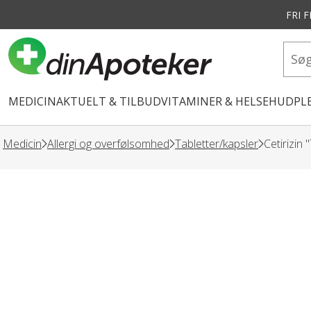
FRI 
vedindhold
MEDICIN
AKTUELT & TILBUD
VITAMINER & HELSE
HUDPLE
Medicin
Allergi og overfølsomhed
Tabletter/kapsler
Cetirizin