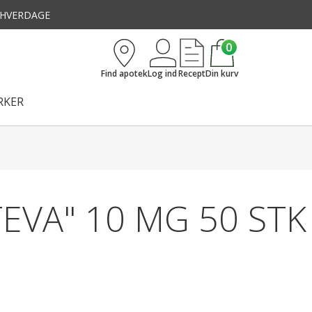
3 HVERDAGE
0
Find apotek
Log ind
Recept
Din kurv
KER
TEVA" 10 MG 50 STK