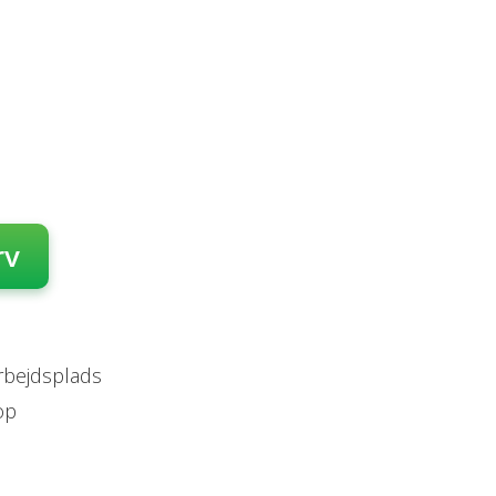
rv
arbejdsplads
op