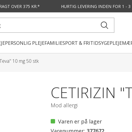
FRAGT OVER 375 KR.*
HURTIG LEVERING
INDEN FOR 1 - 
JE
PERSONLIG PLEJE
FAMILIE
SPORT & FRITID
SYGEPLEJE
MÆR
 "Teva" 10 mg 50 stk
CETIRIZIN "
Mod allergi
Varen er på lager
Varenummer:
377672