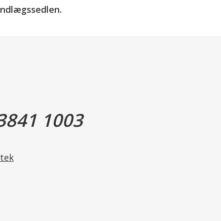
 indlægssedlen.
Sædvanligvis 1 tablet (10 mg) 1 gang i døgnet.
tablet (5 mg) 2 gange i døgnet.
in medicin
3841 1003
tek
år bivirkningen.
ger
Oftest ikke
alvorlige