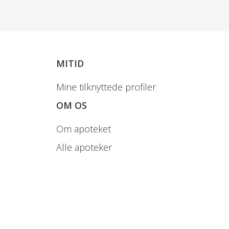
bivirkninger
Mundtørhed
MITID
Døsighed
Mine tilknyttede profiler
OM OS
r bivirkningen.
Om apoteket
Alle apoteker
ger
Oftest ikke
alvorlige
bivirkninger
Diarré