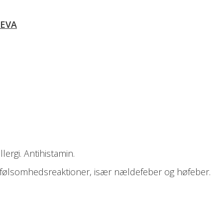
TEVA
lergi. Antihistamin.
erfølsomhedsreaktioner, især nældefeber og høfeber.